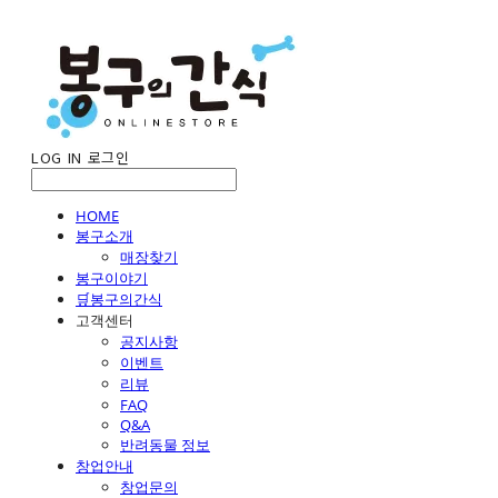
LOG IN
로그인
HOME
봉구소개
매장찾기
봉구이야기
🛒봉구의간식
고객센터
공지사항
이벤트
리뷰
FAQ
Q&A
반려동물 정보
창업안내
창업문의