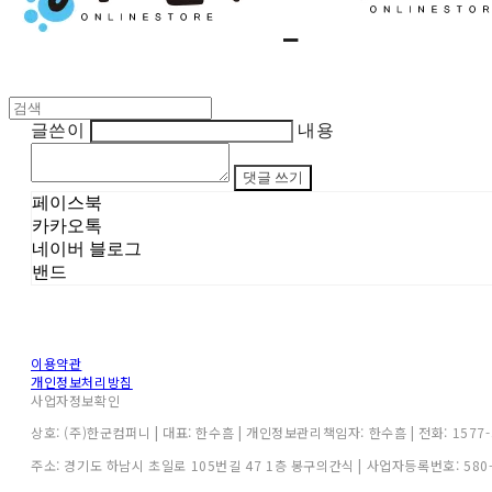
글쓴이
내용
댓글 쓰기
페이스북
카카오톡
네이버 블로그
밴드
이용약관
개인정보처리방침
사업자정보확인
상호: (주)한군컴퍼니 | 대표: 한수흠 | 개인정보관리책임자: 한수흠 | 전화: 1577-3
주소: 경기도 하남시 초일로 105번길 47 1층 봉구의간식 | 사업자등록번호:
580