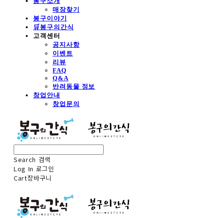
봉구소개
매장찾기
봉구이야기
🛒봉구의간식
고객센터
공지사항
이벤트
리뷰
FAQ
Q&A
반려동물 정보
창업안내
창업문의
Search
검색
Log In
로그인
Cart
장바구니