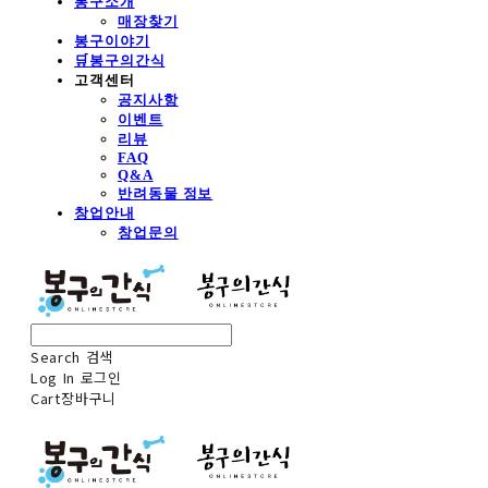
봉구소개
매장찾기
봉구이야기
🛒봉구의간식
고객센터
공지사항
이벤트
리뷰
FAQ
Q&A
반려동물 정보
창업안내
창업문의
Search
검색
Log In
로그인
Cart
장바구니