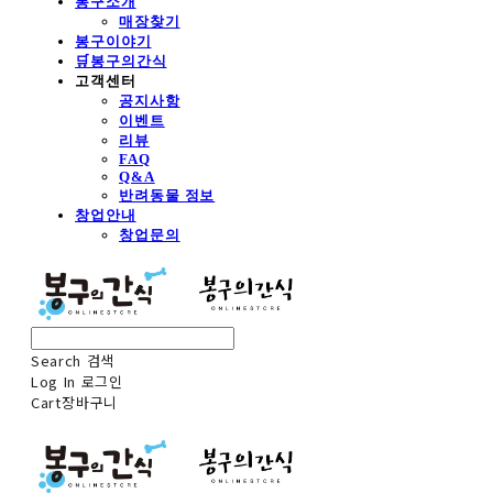
봉구소개
매장찾기
봉구이야기
🛒봉구의간식
고객센터
공지사항
이벤트
리뷰
FAQ
Q&A
반려동물 정보
창업안내
창업문의
Search
검색
Log In
로그인
Cart
장바구니