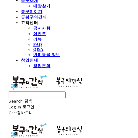
봉구소개
매장찾기
봉구이야기
🛒봉구의간식
고객센터
공지사항
이벤트
리뷰
FAQ
Q&A
반려동물 정보
창업안내
창업문의
Search
검색
Log In
로그인
Cart
장바구니