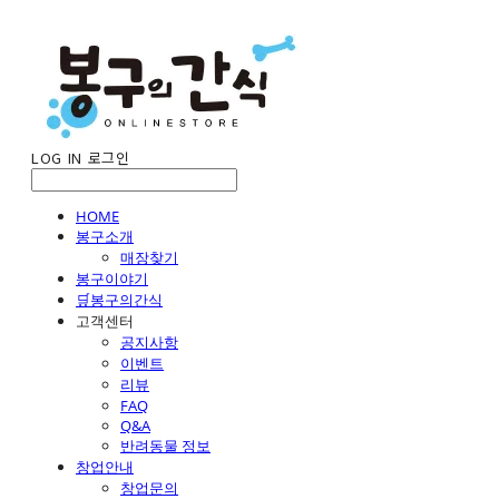
LOG IN
로그인
HOME
봉구소개
매장찾기
봉구이야기
🛒봉구의간식
고객센터
공지사항
이벤트
리뷰
FAQ
Q&A
반려동물 정보
창업안내
창업문의