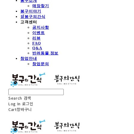
봉구소개
매장찾기
봉구이야기
🛒봉구의간식
고객센터
공지사항
이벤트
리뷰
FAQ
Q&A
반려동물 정보
창업안내
창업문의
Search
검색
Log In
로그인
Cart
장바구니