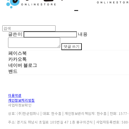
글쓴이
내용
댓글 쓰기
페이스북
카카오톡
네이버 블로그
밴드
이용약관
개인정보처리방침
사업자정보확인
상호: (주)한군컴퍼니 | 대표: 한수흠 | 개인정보관리책임자: 한수흠 | 전화: 1577-3
주소: 경기도 하남시 초일로 105번길 47 1층 봉구의간식 | 사업자등록번호:
580