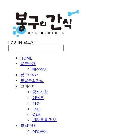
LOG IN
로그인
HOME
봉구소개
매장찾기
봉구이야기
🛒봉구의간식
고객센터
공지사항
이벤트
리뷰
FAQ
Q&A
반려동물 정보
창업안내
창업문의