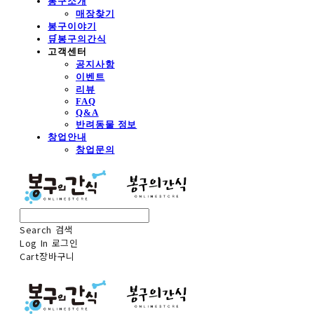
봉구소개
매장찾기
봉구이야기
🛒봉구의간식
고객센터
공지사항
이벤트
리뷰
FAQ
Q&A
반려동물 정보
창업안내
창업문의
Search
검색
Log In
로그인
Cart
장바구니