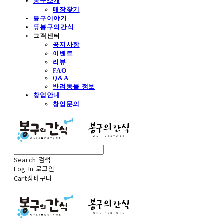
봉구소개
매장찾기
봉구이야기
🛒봉구의간식
고객센터
공지사항
이벤트
리뷰
FAQ
Q&A
반려동물 정보
창업안내
창업문의
Search
검색
Log In
로그인
Cart
장바구니