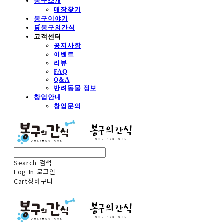
봉구소개
매장찾기
봉구이야기
🛒봉구의간식
고객센터
공지사항
이벤트
리뷰
FAQ
Q&A
반려동물 정보
창업안내
창업문의
Search
검색
Log In
로그인
Cart
장바구니